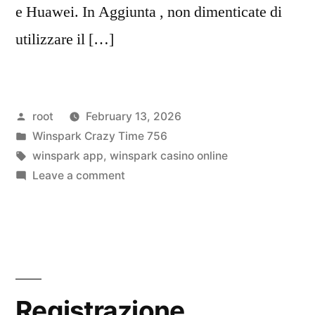
e Huawei. In Aggiunta , non dimenticate di
utilizzare il […]
Posted
root
February 13, 2026
by
Posted
Winspark Crazy Time 756
in
Tags:
winspark app
,
winspark casino online
on
Leave a comment
Annotazione
Winspark
Confusione,
Login
Winspark
Casino
Registrazione
,