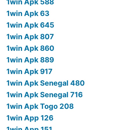
1win Apk 588
1win Apk 63
1win Apk 645
1win Apk 807
1win Apk 860
1win Apk 889
1win Apk 917
1win Apk Senegal 480
1win Apk Senegal 716
1win Apk Togo 208
1win App 126
1win App 151