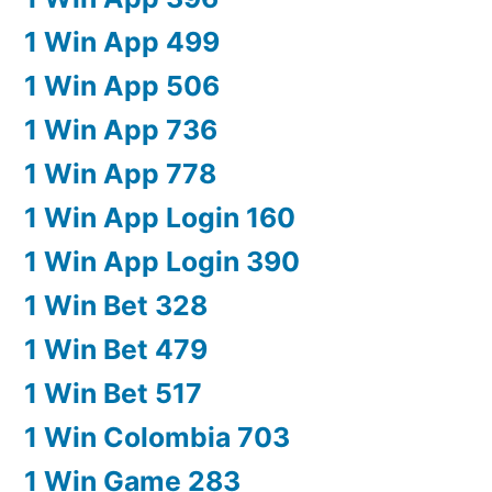
1 Win App 499
1 Win App 506
1 Win App 736
1 Win App 778
1 Win App Login 160
1 Win App Login 390
1 Win Bet 328
1 Win Bet 479
1 Win Bet 517
1 Win Colombia 703
1 Win Game 283