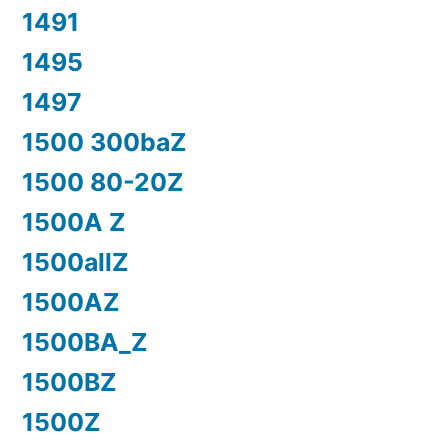
1491
1495
1497
1500 300baZ
1500 80-20Z
1500A Z
1500allZ
1500AZ
1500BA_Z
1500BZ
1500Z