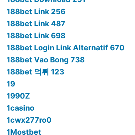
188bet Link 256
188bet Link 487
188bet Link 698
188bet Login Link Alternatif 670
188bet Vao Bong 738
188bet 먹튀 123
19
1990Z
1casino
1cwx277ro0
1Mostbet