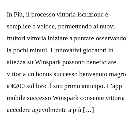
In Più, il processo vittoria iscrizione è
semplice e veloce, permettendo ai nuovi
fruitori vittoria iniziare a puntare osservando
la pochi minuti. I innovativi giocatori in
altezza su Winspark possono beneficiare
vittoria un bonus successo benvenuto magro
a €200 sul loro il suo primo anticipo. L’app
mobile successo Winspark consente vittoria
accedere agevolmente a più […]