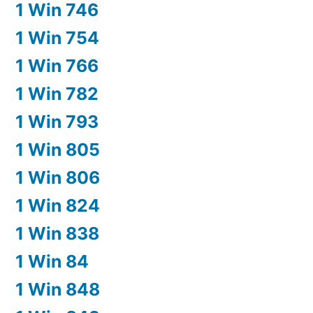
1 Win 746
1 Win 754
1 Win 766
1 Win 782
1 Win 793
1 Win 805
1 Win 806
1 Win 824
1 Win 838
1 Win 84
1 Win 848