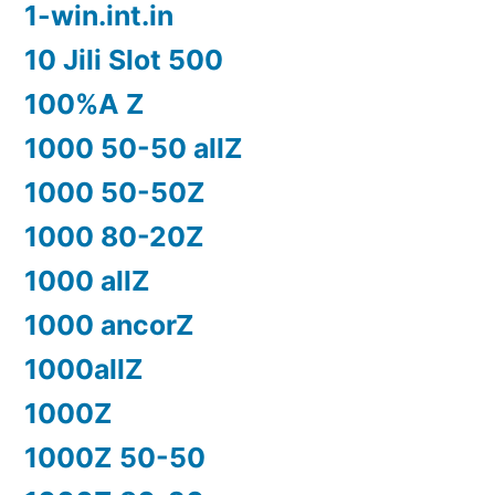
1-win.int.in
10 Jili Slot 500
100%A Z
1000 50-50 allZ
1000 50-50Z
1000 80-20Z
1000 allZ
1000 ancorZ
1000allZ
1000Z
1000Z 50-50