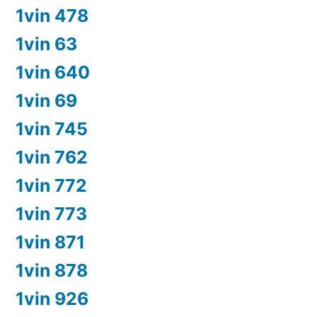
1vin 478
1vin 63
1vin 640
1vin 69
1vin 745
1vin 762
1vin 772
1vin 773
1vin 871
1vin 878
1vin 926