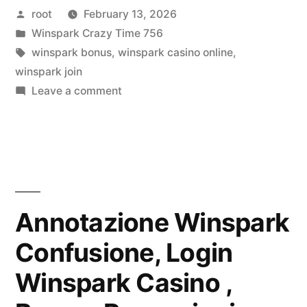
Posted
root
February 13, 2026
by
Posted
Winspark Crazy Time 756
in
Tags:
winspark bonus
,
winspark casino online
,
winspark join
on
Leave a comment
5
Gratis
E
Il
100%
Di
Annotazione Winspark
Bonus
Confusione, Login
Sul
Primo
Winspark Casino ,
Acconto