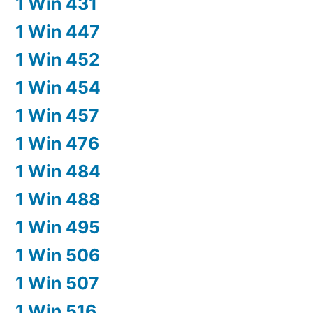
1 Win 431
1 Win 447
1 Win 452
1 Win 454
1 Win 457
1 Win 476
1 Win 484
1 Win 488
1 Win 495
1 Win 506
1 Win 507
1 Win 516