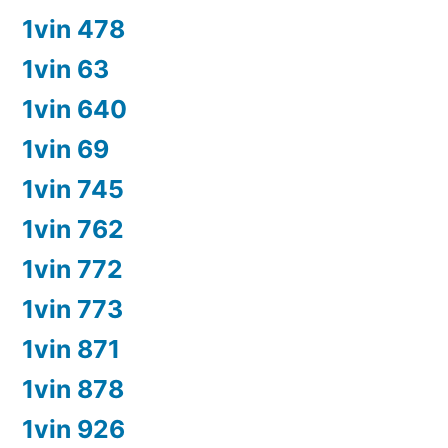
1vin 478
1vin 63
1vin 640
1vin 69
1vin 745
1vin 762
1vin 772
1vin 773
1vin 871
1vin 878
1vin 926