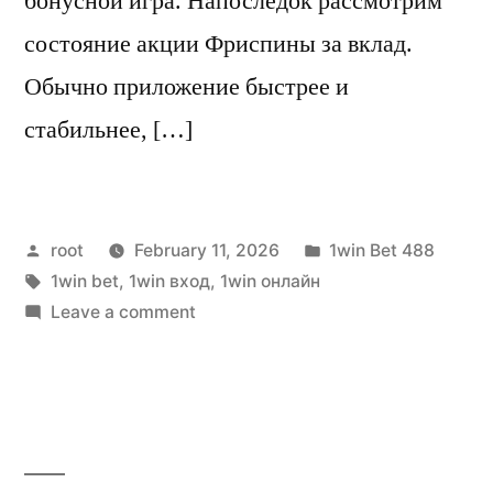
бонусной игра. Напоследок рассмотрим
состояние акции Фриспины за вклад.
Обычно приложение быстрее и
стабильнее, […]
Posted
Posted
root
February 11, 2026
1win Bet 488
by
Tags:
in
1win bet
,
1win вход
,
1win онлайн
on
Leave a comment
1win
Casino
Лучший
Букмекер
В