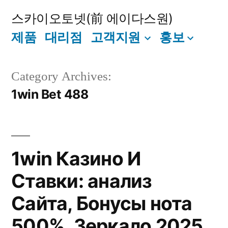
Skip
스카이오토넷(前 에이다스원)
to
제품
대리점
고객지원
홍보
content
Category Archives:
1win Bet 488
1win Казино И
Ставки: анализ
Сайта, Бонусы нота
500%, Зеркало 2025