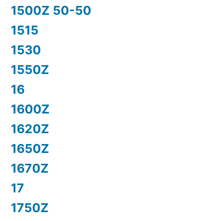
1500Z 50-50
1515
1530
1550Z
16
1600Z
1620Z
1650Z
1670Z
17
1750Z