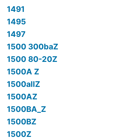
1491
1495
1497
1500 300baZ
1500 80-20Z
1500A Z
1500allZ
1500AZ
1500BA_Z
1500BZ
1500Z