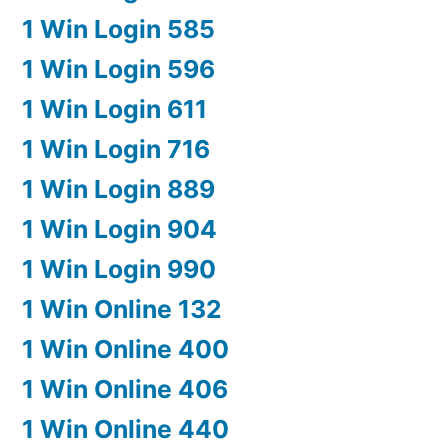
1 Win Login 585
1 Win Login 596
1 Win Login 611
1 Win Login 716
1 Win Login 889
1 Win Login 904
1 Win Login 990
1 Win Online 132
1 Win Online 400
1 Win Online 406
1 Win Online 440