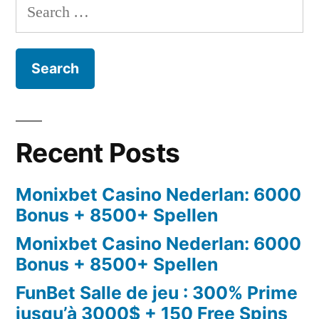
Search
сайт
for:
Зеркало
Бк
1вин
Recent Posts
Monixbet Casino Nederlan: 6000
Bonus + 8500+ Spellen
Monixbet Casino Nederlan: 6000
Bonus + 8500+ Spellen
FunBet Salle de jeu : 300% Prime
jusqu’à 3000$ + 150 Free Spins