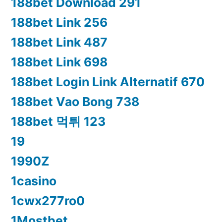
188bet Download 291
188bet Link 256
188bet Link 487
188bet Link 698
188bet Login Link Alternatif 670
188bet Vao Bong 738
188bet 먹튀 123
19
1990Z
1casino
1cwx277ro0
1Mostbet