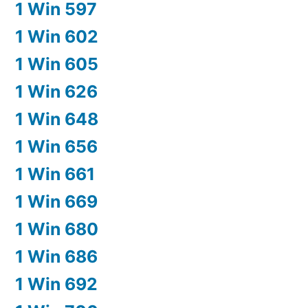
1 Win 597
1 Win 602
1 Win 605
1 Win 626
1 Win 648
1 Win 656
1 Win 661
1 Win 669
1 Win 680
1 Win 686
1 Win 692