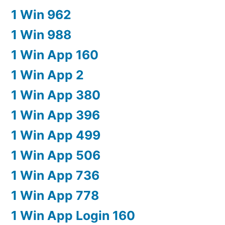
1 Win 962
1 Win 988
1 Win App 160
1 Win App 2
1 Win App 380
1 Win App 396
1 Win App 499
1 Win App 506
1 Win App 736
1 Win App 778
1 Win App Login 160