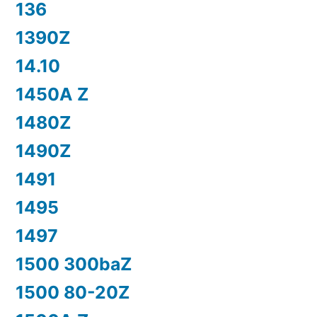
136
1390Z
14.10
1450A Z
1480Z
1490Z
1491
1495
1497
1500 300baZ
1500 80-20Z