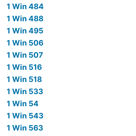
1 Win 484
1 Win 488
1 Win 495
1 Win 506
1 Win 507
1 Win 516
1 Win 518
1 Win 533
1 Win 54
1 Win 543
1 Win 563