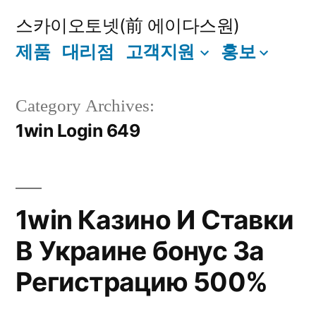
Skip
스카이오토넷(前 에이다스원)
to
제품
대리점
고객지원
홍보
content
Category Archives:
1win Login 649
1win Казино И Ставки
В Украине бонус За
Регистрацию 500%