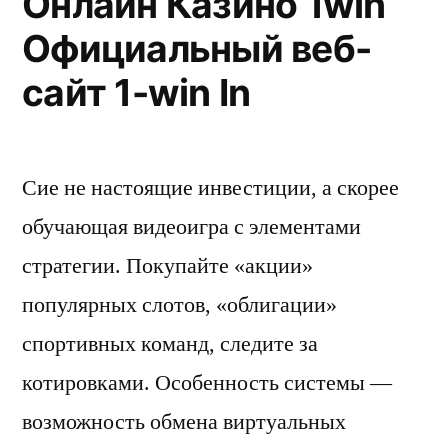
Онлайн Казино 1win
бонус
Официальный веб-
За
Регистрацию
сайт 1-win In
500%
Сие не настоящие инвестиции, а скорее
обучающая видеоигра с элементами
стратегии. Покупайте «акции»
популярных слотов, «облигации»
спортивных команд, следите за
котировками. Особенность системы —
возможность обмена виртуальных