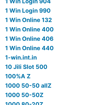
1 Win Login 904
1 Win Login 990
1 Win Online 132
1 Win Online 400
1 Win Online 406
1 Win Online 440
1-win.int.in
10 Jili Slot 500
100%A Z
1000 50-50 allZ
1000 50-50Z
1000 80-20Z