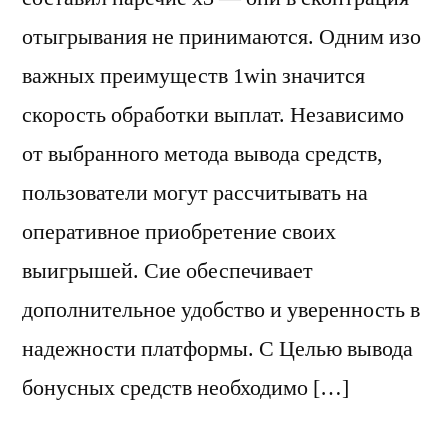
отыгрывания не принимаются. Одним изо
важных преимуществ 1win значится
скорость обработки выплат. Независимо
от выбранного метода вывода средств,
пользователи могут рассчитывать на
оперативное приобретение своих
выигрышей. Сие обеспечивает
дополнительное удобство и уверенность в
надежности платформы. С Целью вывода
бонусных средств необходимо […]