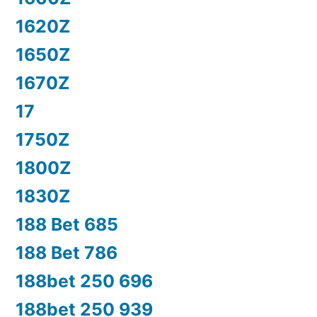
1620Z
1650Z
1670Z
17
1750Z
1800Z
1830Z
188 Bet 685
188 Bet 786
188bet 250 696
188bet 250 939