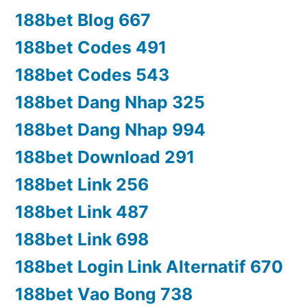
188bet Blog 667
188bet Codes 491
188bet Codes 543
188bet Dang Nhap 325
188bet Dang Nhap 994
188bet Download 291
188bet Link 256
188bet Link 487
188bet Link 698
188bet Login Link Alternatif 670
188bet Vao Bong 738