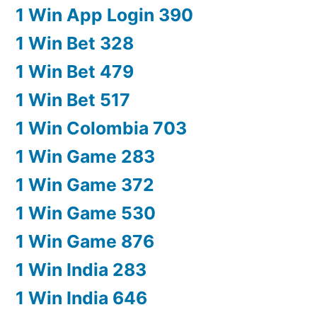
1 Win App Login 390
1 Win Bet 328
1 Win Bet 479
1 Win Bet 517
1 Win Colombia 703
1 Win Game 283
1 Win Game 372
1 Win Game 530
1 Win Game 876
1 Win India 283
1 Win India 646