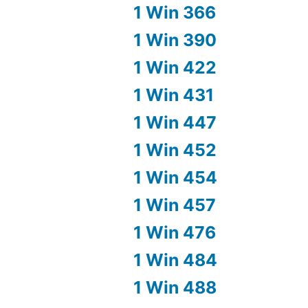
1 Win 366
1 Win 390
1 Win 422
1 Win 431
1 Win 447
1 Win 452
1 Win 454
1 Win 457
1 Win 476
1 Win 484
1 Win 488