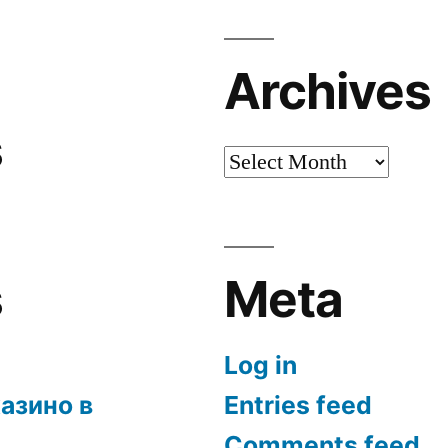
Archives
s
Archives
s
Meta
Log in
азино в
Entries feed
Comments feed