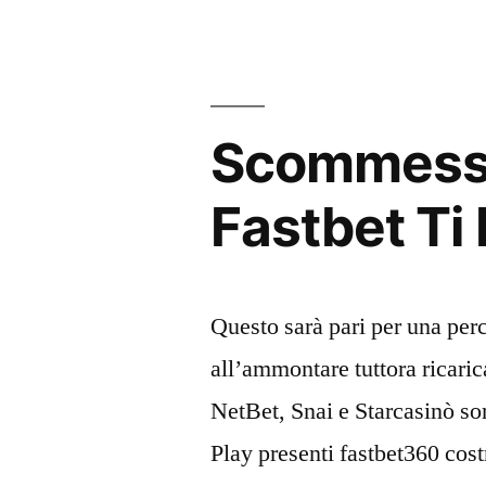
Scommesse
Fastbet Ti
Questo sarà pari per una per
all’ammontare tuttora ricaric
NetBet, Snai e Starcasinò son
Play presenti fastbet360 costr