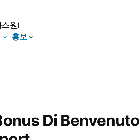
다스원)
홍보
Bonus Di Benvenuto 
port