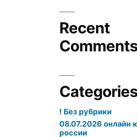
Recent
Comment
Categorie
! Без рубрики
08.07.2026 онлайн к
россии