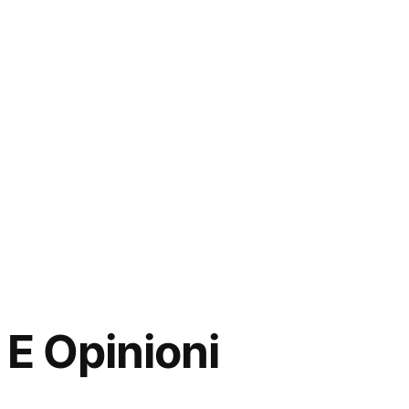
E Opinioni