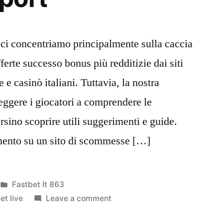
ci concentriamo principalmente sulla caccia
ferte successo bonus più redditizie dai siti
 casinò italiani. Tuttavia, la nostra
ggere i giocatori a comprendere le
sino scoprire utili suggerimenti e guide.
mento su un sito di scommesse […]
Posted
Fastbet It 863
in
on
et live
Leave a comment
Fastebet: