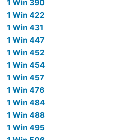
1 Win 390
1 Win 422
1 Win 431
1 Win 447
1 Win 452
1 Win 454
1 Win 457
1 Win 476
1 Win 484
1 Win 488
1 Win 495
1 Win 506