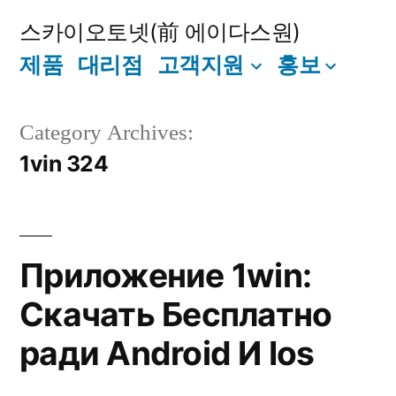
Skip
스카이오토넷(前 에이다스원)
to
제품
대리점
고객지원
홍보
content
Category Archives:
1vin 324
Приложение 1win:
Скачать Бесплатно
ради Android И Ios