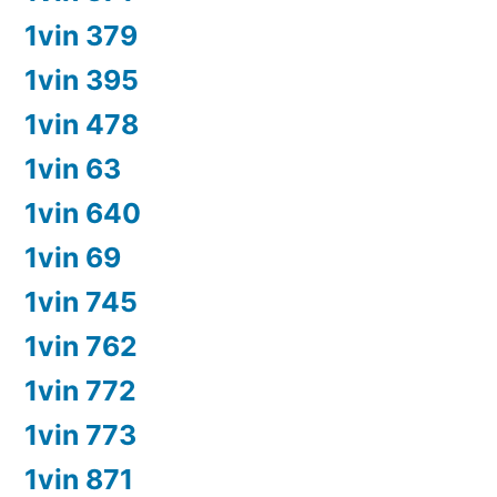
1vin 379
1vin 395
1vin 478
1vin 63
1vin 640
1vin 69
1vin 745
1vin 762
1vin 772
1vin 773
1vin 871