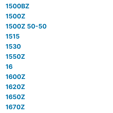
1500BZ
1500Z
1500Z 50-50
1515
1530
1550Z
16
1600Z
1620Z
1650Z
1670Z