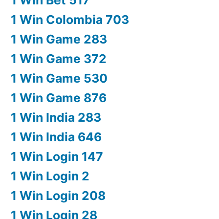
1 Win Colombia 703
1 Win Game 283
1 Win Game 372
1 Win Game 530
1 Win Game 876
1 Win India 283
1 Win India 646
1 Win Login 147
1 Win Login 2
1 Win Login 208
1 Win Login 28