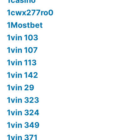
1cwx277ro0
1Mostbet
1vin 103
1vin 107
1vin 113
1vin 142
1vin 29
1vin 323
1vin 324
1vin 349
1vin 371