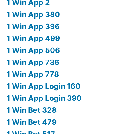
1 Win App 2
1 Win App 380
1 Win App 396
1 Win App 499
1 Win App 506
1 Win App 736
1 Win App 778
1 Win App Login 160
1 Win App Login 390
1 Win Bet 328
1 Win Bet 479
1 Win Bet 517