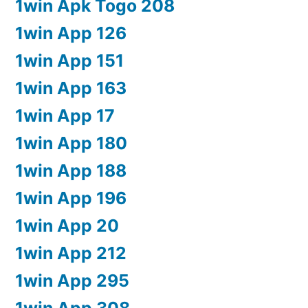
1win Apk Togo 208
1win App 126
1win App 151
1win App 163
1win App 17
1win App 180
1win App 188
1win App 196
1win App 20
1win App 212
1win App 295
1win App 308