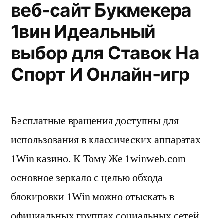
веб-сайт Букмекера
Ios
1вин Идеальный
выбор для Ставок На
Спорт И Онлайн-игр
Бесплатные вращения доступны для
использования в классических аппаратах
1Win казино. К Тому Же 1winweb.com
основное зеркало с целью обхода
блокировки 1Win можно отыскать в
официальных группах социальных сетей.