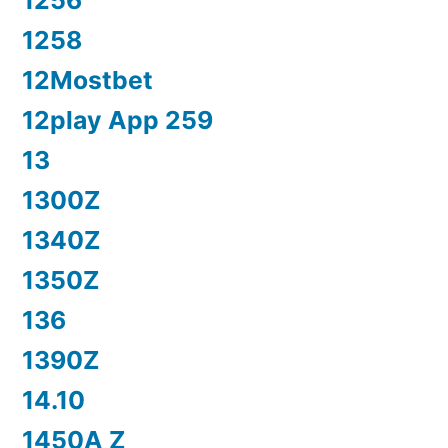
1258
12Mostbet
12play App 259
13
1300Z
1340Z
1350Z
136
1390Z
14.10
1450A Z